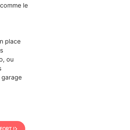
 comme le
n place
es
o, ou
s
r garage
FORT !