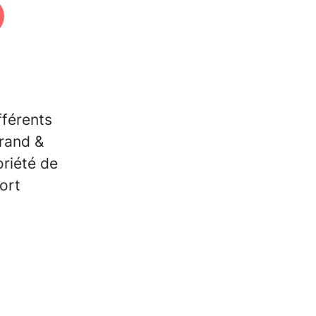
fférents
rand &
oriété de
ort