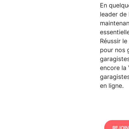
En quelqu
leader de 
maintenant
essentiel
Réussir l
pour nos g
garagistes
encore la
garagistes
en ligne.
REJOIN